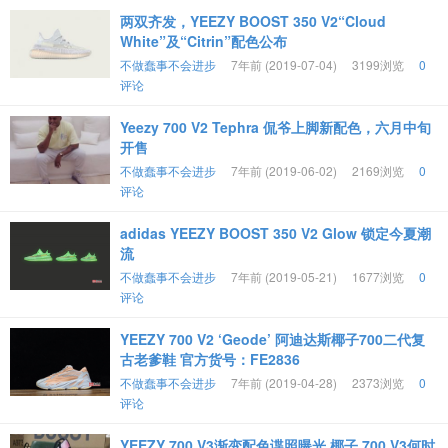
两双齐发，YEEZY BOOST 350 V2“Cloud
White”及“Citrin”配色公布
不做蠢事不会进步
7年前 (2019-07-04)
3199浏览
0
评论
Yeezy 700 V2 Tephra 侃爷上脚新配色，六月中旬
开售
不做蠢事不会进步
7年前 (2019-06-02)
2169浏览
0
评论
adidas YEEZY BOOST 350 V2 Glow 锁定今夏潮
流
不做蠢事不会进步
7年前 (2019-05-21)
1677浏览
0
评论
YEEZY 700 V2 ‘Geode’ 阿迪达斯椰子700二代复
古老爹鞋 官方货号：FE2836
不做蠢事不会进步
7年前 (2019-04-28)
2373浏览
0
评论
YEEZY 700 V3渐变配色谍照曝光 椰子 700 V3何时