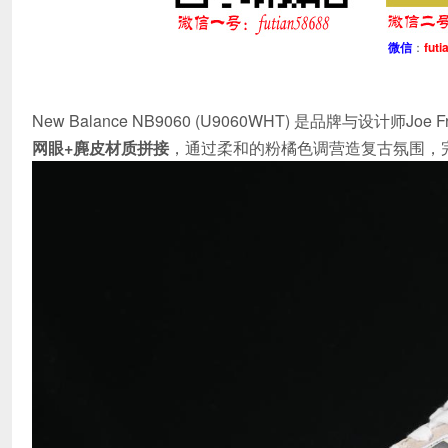
微信
：
futi
New Balance NB9060 (U9060WHT) 是品牌与设计
网眼+麂皮材质拼接
，通过柔和的粉橘色调营造复古氛围，