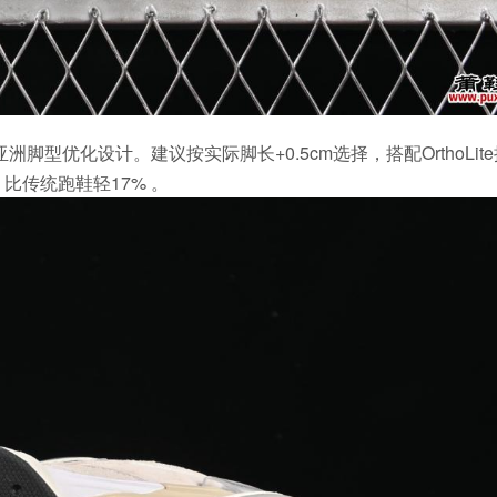
为亚洲脚型优化设计。建议按实际脚长+0.5cm选择，搭配OrthoLit
比传统跑鞋轻17% 。