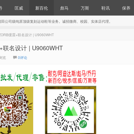
丹
匡威
新百伦
彪马
万斯
鞋讯
保养
莆田公司级纯原顶级复刻运动鞋等业务。诚招微商、校园、实体店代理。
BZORB缓震+联名设计 | U9060WHT
+联名设计 | U9060WHT
4浏览
0评论