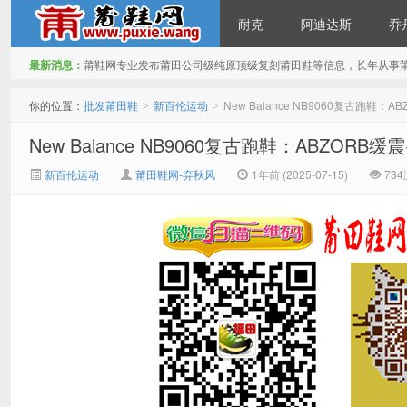
耐克
阿迪达斯
乔
最新消息：
莆鞋网专业发布莆田公司级纯原顶级复刻莆田鞋等信息，长年从事
批发莆田鞋
你的位置：
批发莆田鞋
新百伦运动
New Balance NB9060复古跑鞋：A
>
>
New Balance NB9060复古跑鞋：ABZORB缓震
新百伦运动
莆田鞋网-弃秋风
1年前 (2025-07-15)
73