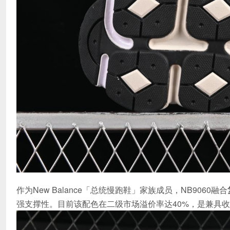
作为New Balance「总统慢跑鞋」家族成员，NB9060融合
强支撑性。目前该配色在二级市场溢价率达40%，是兼具收