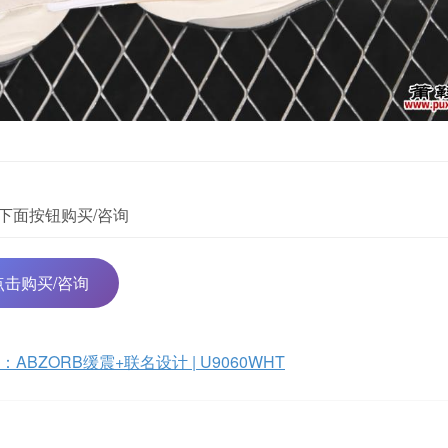
下面按钮购买/咨询
点击购买/咨询
跑鞋：ABZORB缓震+联名设计 | U9060WHT