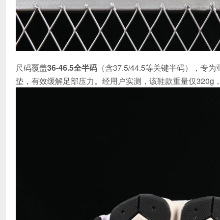
尺码覆盖
36-46.5全半码
（含37.5/44.5等关键半码），专
垫，有效缓解足部压力。经用户实测，该鞋款重量仅320g，