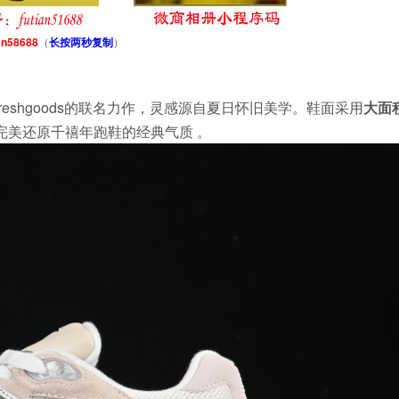
an58688
（
长按两秒复制
）
师Joe Freshgoods的联名力作，灵感源自夏日怀旧美学。鞋面采用
大面
完美还原千禧年跑鞋的经典气质 。