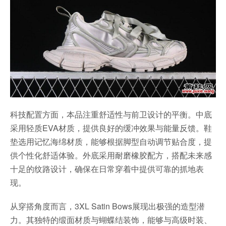
科技配置方面，本品注重舒适性与前卫设计的平衡。中底
采用轻质EVA材质，提供良好的缓冲效果与能量反馈。鞋
垫选用记忆海绵材质，能够根据脚型自动调节贴合度，提
供个性化舒适体验。外底采用耐磨橡胶配方，搭配未来感
十足的纹路设计，确保在日常穿着中提供可靠的抓地表
现。
从穿搭角度而言，3XL Satin Bows展现出极强的造型潜
力。其独特的缎面材质与蝴蝶结装饰，能够与高级时装、