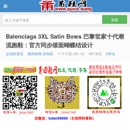
批发莆田鞋
Balenciaga 3XL Satin Bows 巴黎世家十代潮
流跑鞋：官方同步缎面蝴蝶结设计
运动鞋资讯
莆田鞋网-弃秋风
11个月前 (09-13)
887浏览
0评论
加微信：
futian58688
（长按两秒复制）