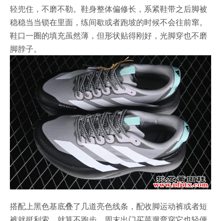
轻兜住，不磨不勒。鞋身整体偏修长，系紧鞋带之后脚被
稳稳当当锁在里面，练间歇或者跑坡的时候不会往前窜。
鞋口一圈的填充虽然薄，但形状贴得刚好，光脚穿也不磨
脚脖子。
搭配上黑色基底叠了几道亮色线条，配收脚运动裤或者短
裤就挺利索。就算不跑步，周末出门买菜遛弯穿它也轻便