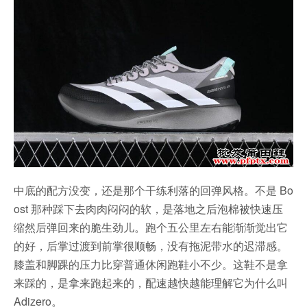
中底的配方没变，还是那个干练利落的回弹风格。不是 Bo
ost 那种踩下去肉肉闷闷的软，是落地之后泡棉被快速压
缩然后弹回来的脆生劲儿。跑个五公里左右能渐渐觉出它
的好，后掌过渡到前掌很顺畅，没有拖泥带水的迟滞感。
膝盖和脚踝的压力比穿普通休闲跑鞋小不少。这鞋不是拿
来踩的，是拿来跑起来的，配速越快越能理解它为什么叫
Adizero。