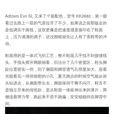
Adizero Evo SL 又来了个新配色，货号 KK2682，第一眼
看过去跟上一双的气质拉开了不少。如果说之前那版走的
是低调实干路线，这双更像是把速度感直接印在了鞋面
上，活力满满的调子，还没跑呢就先让人有了系鞋带的冲
动。
鞋面用的是一体式飞织工艺，整片鞋面几乎找不到接缝线
头。手指头撑开网眼细看，织法分了几个密度区，鞋头脚
趾位置密实一些，到了侧面和脚背透气孔明显加大。迎着
光能看见一排排细密的小孔，夏天跑步的时候空气能从前
头钻进去，从侧面带出去，脚面保持干爽不闷汗。鞋舌不
是独立开来的传统款，是从鞋面一体延伸出来的薄片，两
侧连着弹力带，跑起来不歪不跑偏，安安稳稳待在脚背中
间。