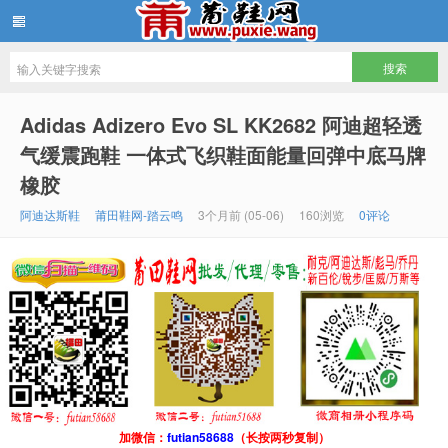
批发莆田鞋
Adidas Adizero Evo SL KK2682 阿迪超轻透
气缓震跑鞋 一体式飞织鞋面能量回弹中底马牌
橡胶
阿迪达斯鞋
莆田鞋网-踏云鸣
3个月前 (05-06)
160浏览
0评论
加微信：
futian58688
（长按两秒复制）