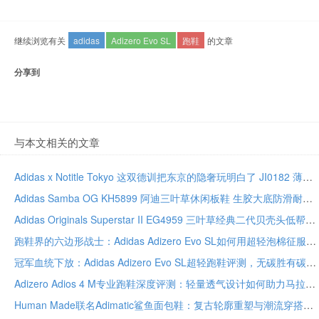
继续浏览有关
adidas
Adizero Evo SL
跑鞋
的文章
分享到
与本文相关的文章
Adidas x Notitle Tokyo 这双德训把东京的隐奢玩明白了 JI0182 薄底联名质感真绝
Adidas Samba OG KH5899 阿迪三叶草休闲板鞋 生胶大底防滑耐磨复古足球鞋
Adidas Originals Superstar II EG4959 三叶草经典二代贝壳头低帮休闲板鞋
跑鞋界的六边形战士：Adidas Adizero Evo SL如何用超轻泡棉征服慢跑与竞速
冠军血统下放：Adidas Adizero Evo SL超轻跑鞋评测，无碳胜有碳的日常训练利器
Adizero Adios 4 M专业跑鞋深度评测：轻量透气设计如何助力马拉松训练与竞速表现
Human Made联名Adimatic鲨鱼面包鞋：复古轮廓重塑与潮流穿搭全解析