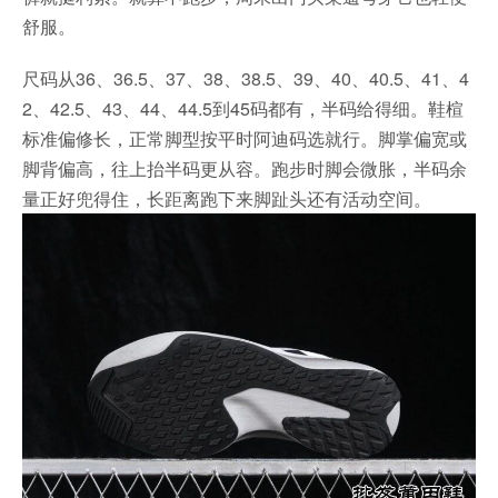
舒服。
尺码从36、36.5、37、38、38.5、39、40、40.5、41、4
2、42.5、43、44、44.5到45码都有，半码给得细。鞋楦
标准偏修长，正常脚型按平时阿迪码选就行。脚掌偏宽或
脚背偏高，往上抬半码更从容。跑步时脚会微胀，半码余
量正好兜得住，长距离跑下来脚趾头还有活动空间。