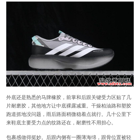
外底还是熟悉的马牌橡胶，前掌和后跟关键受力区贴了几
片耐磨胶，其他地方让中底裸露减重。干燥柏油路和塑胶
跑道抓地没问题，雨后路面稍微稳着点就行。几十公里下
来鞋底主要受力点的纹路还在，耐磨性不用担心。
包裹感做得挺妙。后跟内侧有一圈薄海绵，跟骨位置被轻