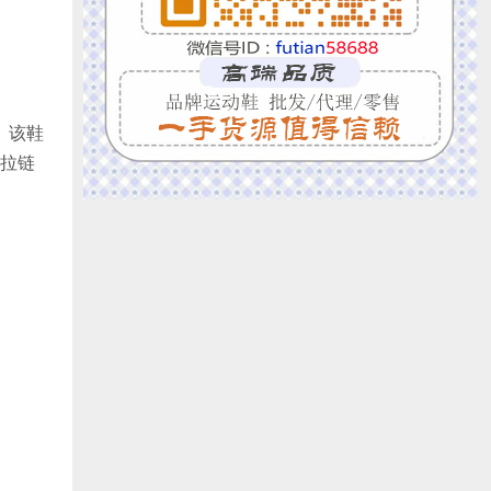
款。该鞋
拉链