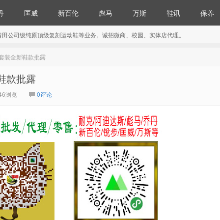
丹
匡威
新百伦
彪马
万斯
鞋讯
保养
莆田公司级纯原顶级复刻运动鞋等业务。诚招微商、校园、实体店代理。
联名合作套装全新鞋款批露
全新鞋款批露
46浏览
0评论