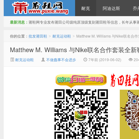
耐克
阿迪达斯
乔
最新消息：
莆鞋网专业发布莆田公司级纯原顶级复刻莆田鞋等信息，长年从事
批发莆田鞋
你的位置：
批发莆田鞋
耐克运动鞋
Matthew M. Williams 与Nike
>
>
Matthew M. Williams 与Nike联名合作套装
耐克运动鞋
不做蠢事不会进步
7年前 (2019-06-02)
20