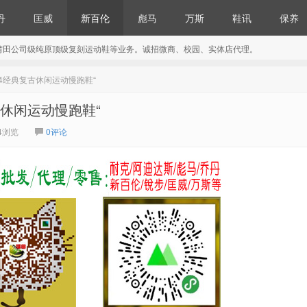
丹
匡威
新百伦
彪马
万斯
鞋讯
保养
莆田公司级纯原顶级复刻运动鞋等业务。诚招微商、校园、实体店代理。
 574经典复古休闲运动慢跑鞋“
复古休闲运动慢跑鞋“
4浏览
0评论