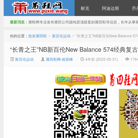
耐克
阿迪达斯
乔
最新消息：
莆鞋网专业发布莆田公司级纯原顶级复刻莆田鞋等信息，长年从事
批发莆田鞋
你的位置：
批发莆田鞋
新百伦运动
“长青之王”NB新百伦New Balance
>
>
“长青之王”NB新百伦New Balance 574经典
新百伦运动
莆田鞋网-吮双峰
4年前 (2022-05-31)
176