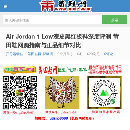
批发莆田鞋
Air Jordan 1 Low漆皮黑红板鞋深度评测 莆
田鞋网购指南与正品细节对比
乔丹运动鞋
莆田鞋网-探幽溪
9个月前 (11-04)
420浏览
0评论
加微信：
futian58688
（长按两秒复制）