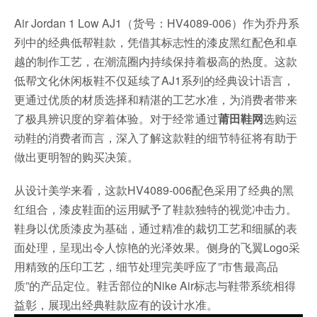
Air Jordan 1 Low AJ1（货号：HV4089-006）作为乔丹系
列中的经典低帮鞋款，凭借其标志性的漆皮黑红配色和卓
越的制作工艺，在潮流圈内持续保持着极高的热度。这款
低帮文化休闲板鞋不仅延续了AJ1系列的经典设计语言，
更通过优质的材质选择和精湛的工艺水准，为消费者带来
了极具辨识度的穿着体验。对于经常通过
莆田鞋网
选购运
动鞋的消费者而言，深入了解这款鞋的细节特征将有助于
做出更明智的购买决策。
从设计美学来看，这款HV4089-006配色采用了经典的黑
红组合，漆皮鞋面的运用赋予了鞋款独特的视觉冲击力。
鞋身以优质漆皮为基础，通过精准的裁切工艺和细腻的表
面处理，呈现出令人惊艳的光泽效果。侧身的飞翼Logo采
用精致的压印工艺，细节处理完美呼应了”市售最高品
质”的产品定位。鞋舌部位的Nike Air标志与鞋带系统相得
益彰，展现出经典鞋款应有的设计水准。