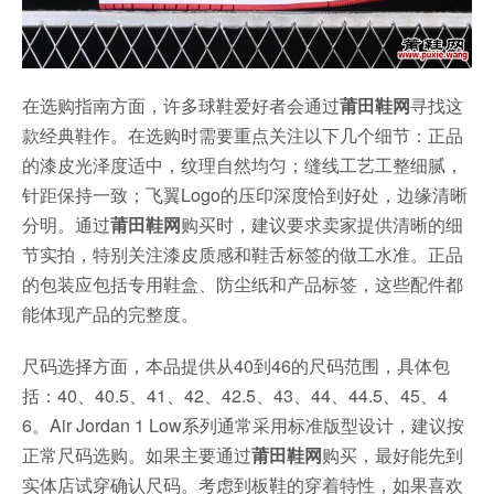
在选购指南方面，许多球鞋爱好者会通过
莆田鞋网
寻找这
款经典鞋作。在选购时需要重点关注以下几个细节：正品
的漆皮光泽度适中，纹理自然均匀；缝线工艺工整细腻，
针距保持一致；飞翼Logo的压印深度恰到好处，边缘清晰
分明。通过
莆田鞋网
购买时，建议要求卖家提供清晰的细
节实拍，特别关注漆皮质感和鞋舌标签的做工水准。正品
的包装应包括专用鞋盒、防尘纸和产品标签，这些配件都
能体现产品的完整度。
尺码选择方面，本品提供从40到46的尺码范围，具体包
括：40、40.5、41、42、42.5、43、44、44.5、45、4
6。Air Jordan 1 Low系列通常采用标准版型设计，建议按
正常尺码选购。如果主要通过
莆田鞋网
购买，最好能先到
实体店试穿确认尺码。考虑到板鞋的穿着特性，如果喜欢