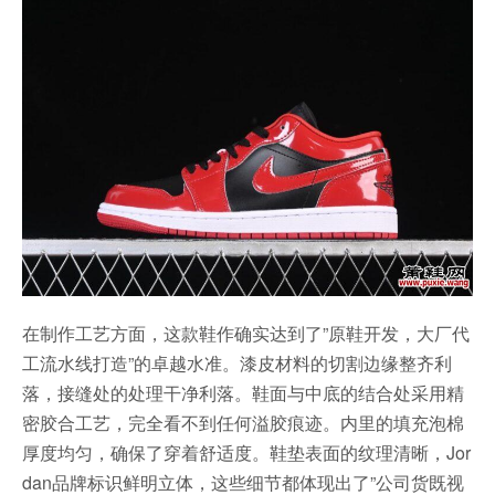
在制作工艺方面，这款鞋作确实达到了”原鞋开发，大厂代
工流水线打造”的卓越水准。漆皮材料的切割边缘整齐利
落，接缝处的处理干净利落。鞋面与中底的结合处采用精
密胶合工艺，完全看不到任何溢胶痕迹。内里的填充泡棉
厚度均匀，确保了穿着舒适度。鞋垫表面的纹理清晰，Jor
dan品牌标识鲜明立体，这些细节都体现出了”公司货既视