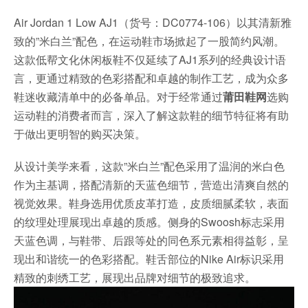
Air Jordan 1 Low AJ1（货号：DC0774-106）以其清新雅
致的”米白兰”配色，在运动鞋市场掀起了一股简约风潮。
这款低帮文化休闲板鞋不仅延续了AJ1系列的经典设计语
言，更通过精致的色彩搭配和卓越的制作工艺，成为众多
鞋迷收藏清单中的必备单品。对于经常通过
莆田鞋网
选购
运动鞋的消费者而言，深入了解这款鞋的细节特征将有助
于做出更明智的购买决策。
从设计美学来看，这款”米白兰”配色采用了温润的米白色
作为主基调，搭配清新的天蓝色细节，营造出清爽自然的
视觉效果。鞋身选用优质皮革打造，皮质细腻柔软，表面
的纹理处理展现出卓越的质感。侧身的Swoosh标志采用
天蓝色调，与鞋带、后跟等处的同色系元素相得益彰，呈
现出和谐统一的色彩搭配。鞋舌部位的Nike Air标识采用
精致的刺绣工艺，展现出品牌对细节的极致追求。