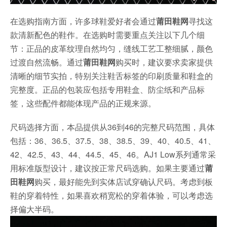
在选购指南方面，许多球鞋爱好者会通过
莆田鞋网
寻找这
款清新配色的鞋作。在选购时需要重点关注以下几个细
节：正品的皮革纹理自然均匀，缝线工艺工整细腻，颜色
过渡自然流畅。通过
莆田鞋网
购买时，建议要求卖家提供
清晰的细节实拍，特别关注鞋舌标签的印刷质量和鞋盒的
完整度。正品的包装应包括专用鞋盒、防尘纸和产品标
签，这些配件都能体现产品的正规来源。
尺码选择方面，本品提供从36到46的完整尺码范围，具体
包括：36、36.5、37.5、38、38.5、39、40、40.5、41、
42、42.5、43、44、44.5、45、46。AJ1 Low系列通常采
用标准版型设计，建议按正常尺码选购。如果主要通过
莆
田鞋网
购买，最好能先到实体店试穿确认尺码。考虑到板
鞋的穿着特性，如果喜欢稍宽松的穿着体验，可以考虑选
择偏大半码。