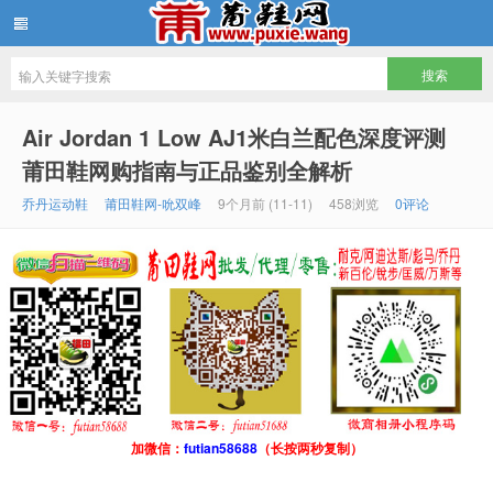
批发莆田鞋
Air Jordan 1 Low AJ1米白兰配色深度评测
莆田鞋网购指南与正品鉴别全解析
乔丹运动鞋
莆田鞋网-吮双峰
9个月前 (11-11)
458浏览
0评论
加微信：
futian58688
（长按两秒复制）