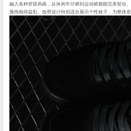
融入各种穿搭风格，从休闲牛仔裤到运动裤都能完美契合。
服饰相得益彰。低帮设计特别适合展示个性袜子，为整体造