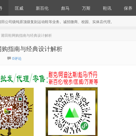
丹
匡威
新百伦
彪马
万斯
鞋讯
保养
莆田公司级纯原顶级复刻运动鞋等业务。诚招微商、校园、实体店代理。
深度评测 莆田鞋网购指南与经典设计解析
莆田鞋网购指南与经典设计解析
0评论