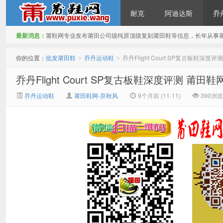
耐克
阿迪达斯
乔
最新消息：
莆鞋网专业发布莆田公司级纯原顶级复刻莆田鞋等信息，长年从事
批发莆田鞋
你的位置：
批发莆田鞋
乔丹运动鞋
乔丹Flight Court SP复古板鞋
>
>
乔丹Flight Court SP复古板鞋深度评测 
乔丹运动鞋
莆田鞋网-弃秋风
9个月前 (11-11)
390浏览