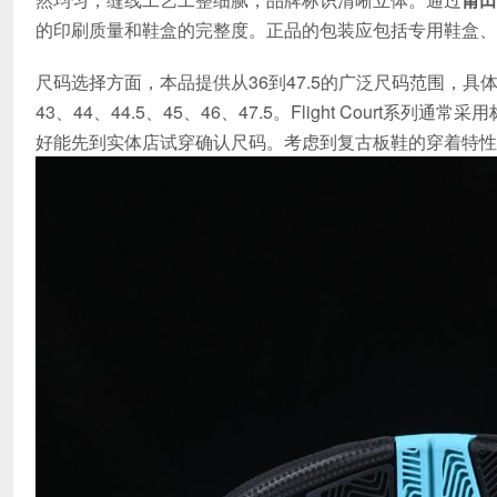
的印刷质量和鞋盒的完整度。正品的包装应包括专用鞋盒、
尺码选择方面，本品提供从36到47.5的广泛尺码范围，具体包括：36
43、44、44.5、45、46、47.5。Flight Cour
好能先到实体店试穿确认尺码。考虑到复古板鞋的穿着特性