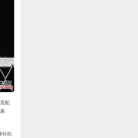
震配
裹
够轻松