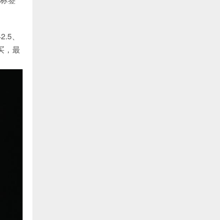
2.5、
买，最