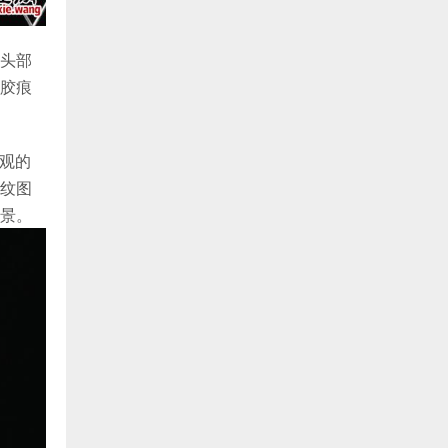
头部
胶痕
外观的
纹图
景。