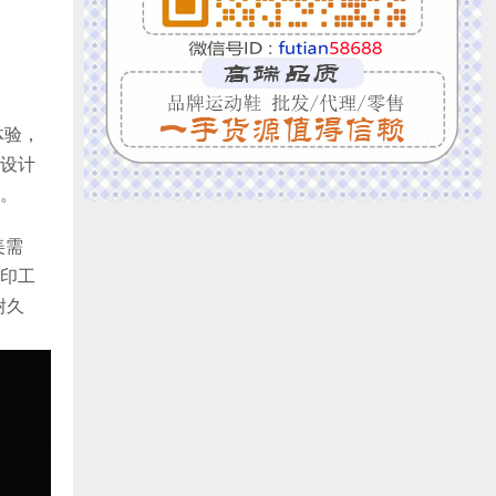
体验，
设计
。
美需
印工
耐久