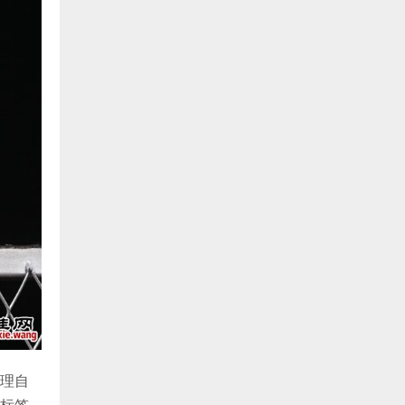
理自
标签