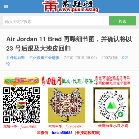
批发莆田鞋
Air Jordan 11 Bred 再曝细节图，并确认将以
23 号后跟及大漆皮回归
乔丹运动鞋
不做蠢事不会进步
7年前 (2019-06-06)
2007浏览
0评
论
加微信：
futian58688
（长按两秒复制）