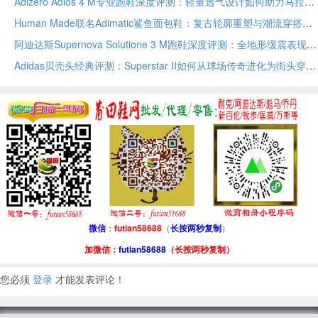
Adizero Adios 4 M专业跑鞋深度评测：轻量透气设计如何助力马拉松训练与竞速表现
Human Made联名Adimatic鲨鱼面包鞋：复古轮廓重塑与潮流穿搭全解析
阿迪达斯Supernova Solutione 3 M跑鞋深度评测：全地形缓震表现与透气包裹性解析
Adidas贝壳头经典评测：Superstar II如何从球场传奇进化为街头穿搭万用符号
微信
：
futian58688
（
长按两秒复制
）
加微信：
futian58688
（长按两秒复制）
您必须
登录
才能发表评论！