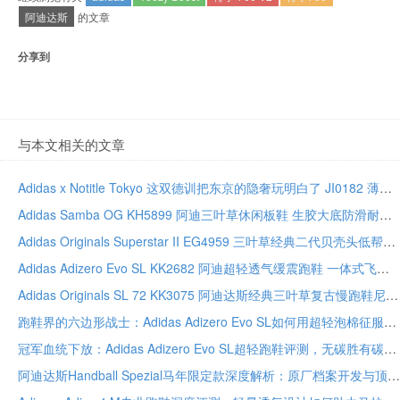
阿迪达斯
的文章
分享到
与本文相关的文章
Adidas x Notitle Tokyo 这双德训把东京的隐奢玩明白了 JI0182 薄底联名质感真绝
Adidas Samba OG KH5899 阿迪三叶草休闲板鞋 生胶大底防滑耐磨复古足球鞋
Adidas Originals Superstar II EG4959 三叶草经典二代贝壳头低帮休闲板鞋
Adidas Adizero Evo SL KK2682 阿迪超轻透气缓震跑鞋 一体式飞织鞋面能量回弹中底马牌橡胶
Adidas Originals SL 72 KK3075 阿迪达斯经典三叶草复古慢跑鞋尼龙拼接翻毛皮鞋
跑鞋界的六边形战士：Adidas Adizero Evo SL如何用超轻泡棉征服慢跑与竞速
冠军血统下放：Adidas Adizero Evo SL超轻跑鞋评测，无碳胜有碳的日常训练利器
阿迪达斯Handball Spezial马年限定款深度解析：原厂档案开发与顶级工艺如何重塑复古板鞋经典