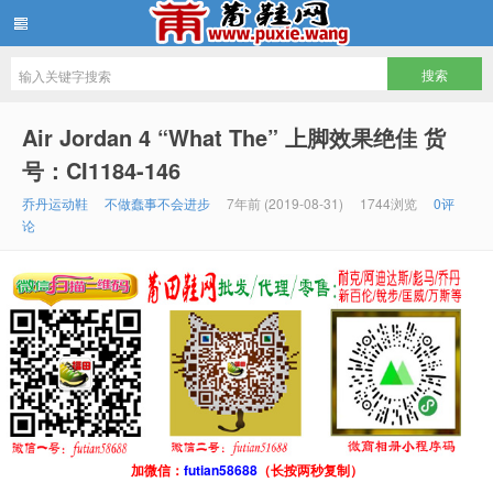
批发莆田鞋
Air Jordan 4 “What The” 上脚效果绝佳 货
号：CI1184-146
乔丹运动鞋
不做蠢事不会进步
7年前 (2019-08-31)
1744浏览
0评
论
加微信：
futian58688
（长按两秒复制）