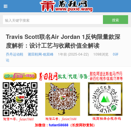
批发莆田鞋
Travis Scott联名Air Jordan 1反钩限量款深
度解析：设计工艺与收藏价值全解读
乔丹运动鞋
莆田鞋网-吮双峰
1年前 (2025-04-22)
1098浏览
0评
论
加微信：
futian58688
（长按两秒复制）