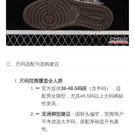
三、尺码适配与选购建议
尺码范围覆盖全人群
官方提供
36-48.5码段
（含半码），适
配男女脚型，尤其45.5码以上大码稀缺
性更高。
亚洲脚型建议
：因鞋头偏窄，宽脚用户
可考虑选大半码，搭配厚袜提升包裹
性。