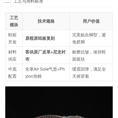
二、工艺与用料标准
工艺
技术规格
用户价值
模块
鞋楦
完美贴合脚型，避
原楦原纸板复刻
开发
免挤脚
材料
客供原厂皮革+尼龙衬
耐磨抗皱，保持鞋
供应
布
面挺括
中底
全掌Air Sole气垫+Ph
缓震回弹，满足全
配置
ylon泡棉
天候穿着