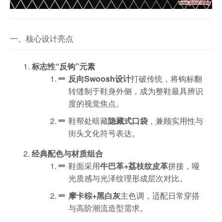
一、核心设计亮点
标志性“反钩”元素
反向Swoosh设计
打破传统，将钩标翻
转缝制于鞋身外侧，成为整鞋最具辨识
度的视觉焦点。
鞋帮处暗藏
隐藏式口袋
，兼顾实用性与
街头文化符号表达。
经典配色与材质组合
鞋面采用
牛巴革+荔枝纹皮革
拼接，哑
光质感与光泽纹理形成层次对比。
摩卡棕+黑白灰
主色调，适配日常穿搭
与高阶潮流造型需求。