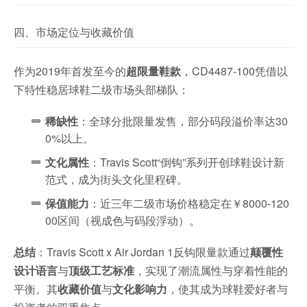
四、市场定位与收藏价值
作为2019年首发至今的
超限量鞋款
，CD4487-100凭借以
下特性稳居球鞋二级市场头部梯队：
稀缺性
：全球分批限量发售，部分码段溢价率达30
0%以上。
文化属性
：Travis Scott“倒钩”系列开创球鞋设计新
范式，成为街头文化里程碑。
保值能力
：近三年二级市场价格稳定在￥8000-120
00区间（视成色与码段浮动）。
总结
：Travis Scott x Air Jordan 1反钩限量款通过
颠覆性
设计语言
与
顶级工艺标准
，实现了潮流属性与穿着性能的
平衡。其
收藏价值
与
文化影响力
，使其成为球鞋爱好者与