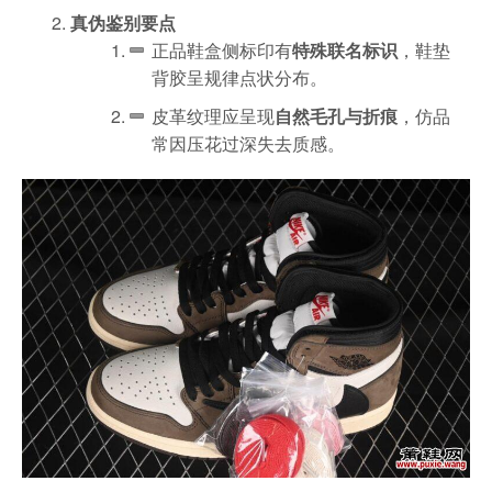
真伪鉴别要点
正品鞋盒侧标印有
特殊联名标识
，鞋垫
背胶呈规律点状分布。
皮革纹理应呈现
自然毛孔与折痕
，仿品
常因压花过深失去质感。