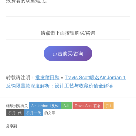
投资者的双重焦点。
请点击下面按钮购买/咨询
点击购买/咨询
转载请注明：
批发莆田鞋
»
Travis Scott联名Air Jordan 1
反钩限量款深度解析：设计工艺与收藏价值全解读
继续浏览有关
Air Jordan 1反钩
AJ1
Travis Scott联名
乔1
乔丹1代
乔丹一代
的文章
分享到