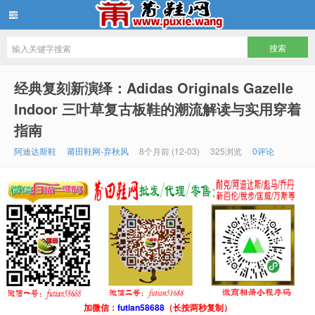
批发莆田鞋
经典复刻新演绎：Adidas Originals Gazelle
Indoor 三叶草复古板鞋的潮流解读与实用穿着
指南
阿迪达斯鞋
莆田鞋网-弃秋风
8个月前 (12-03)
325浏览
0评论
加微信：
futian58688
（长按两秒复制）