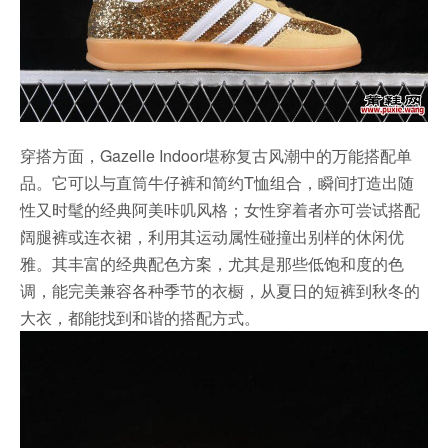
穿搭方面，Gazelle Indoor堪称复古风潮中的万能搭配单
品。它可以与直筒牛仔裤和简约T恤组合，瞬间打造出随
性又时髦的经典阿美咔叽风格；女性穿着者亦可尝试搭配
阔腿裤或连衣裙，利用其运动属性碰撞出别样的休闲优
雅。其丰富的经典配色方案，尤其是那些低饱和度的色
调，能完美兼容各种季节的衣橱，从夏日的短裤到秋冬的
大衣，都能找到和谐的搭配方式。