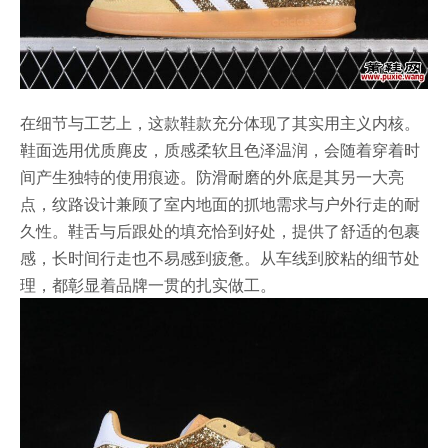
在细节与工艺上，这款鞋款充分体现了其实用主义内核。
鞋面选用优质麂皮，质感柔软且色泽温润，会随着穿着时
间产生独特的使用痕迹。防滑耐磨的外底是其另一大亮
点，纹路设计兼顾了室内地面的抓地需求与户外行走的耐
久性。鞋舌与后跟处的填充恰到好处，提供了舒适的包裹
感，长时间行走也不易感到疲惫。从车线到胶粘的细节处
理，都彰显着品牌一贯的扎实做工。