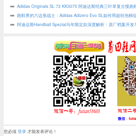
古足球鞋
Adidas Originals SL 72 KK3075 阿迪达斯经典三叶草复古
接翻毛皮鞋
跑鞋界的六边形战士：Adidas Adizero Evo SL如何用超轻泡
与竞速
阿迪达斯Handball Spezial马年限定款深度解析：原厂档案开
工艺如何重塑复古板鞋经典
微信
：
futi
您必须
登录
才能发表评论！