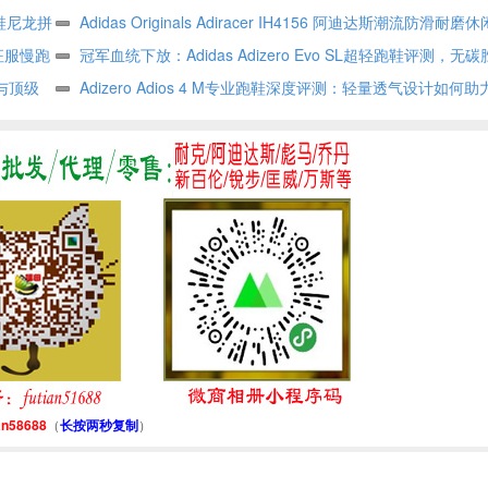
慢跑鞋尼龙拼
面能量回弹中底马牌橡胶
Adidas Originals Adiracer IH4156 阿迪达斯潮流防滑耐
棉征服慢跑
鞋
冠军血统下放：Adidas Adizero Evo SL超轻跑鞋评测，
发与顶级
常训练利器
Adizero Adios 4 M专业跑鞋深度评测：轻量透气设计如何
练与竞速表现
an58688
（
长按两秒复制
）