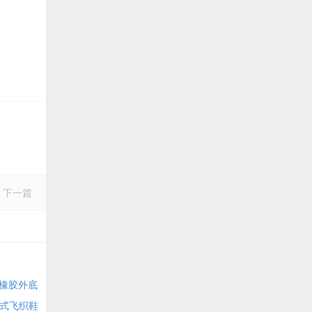
下一篇
步鞋 橡胶外底
一体式飞织鞋