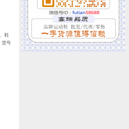
衬、鞋
售，货号