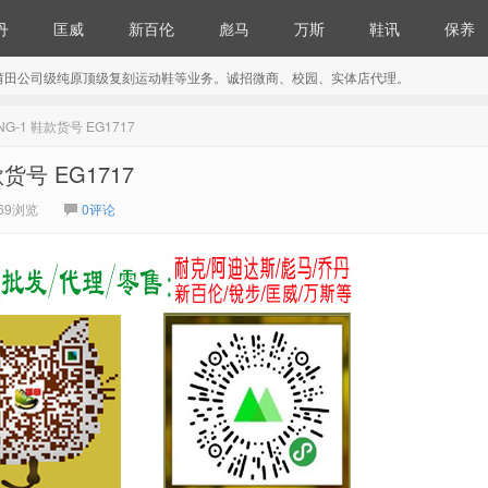
丹
匡威
新百伦
彪马
万斯
鞋讯
保养
莆田公司级纯原顶级复刻运动鞋等业务。诚招微商、校园、实体店代理。
UNG-1 鞋款货号 EG1717
款货号 EG1717
69浏览
0评论