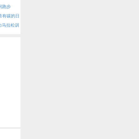
磨休闲跑步
无碳胜有碳的日
助力马拉松训