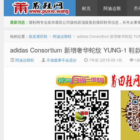
耐克
阿迪达斯
乔
最新消息：
莆鞋网专业发布莆田公司级纯原顶级复刻莆田鞋等信息，长年从事
批发莆田鞋
你的位置：
批发莆田鞋
阿迪达斯鞋
adidas Consortium 新增奢华蛇纹 Y
>
>
adidas Consortium 新增奢华蛇纹 YUNG-1 鞋
阿迪达斯鞋
不做蠢事不会进步
7年前 (2019-05-19)
18