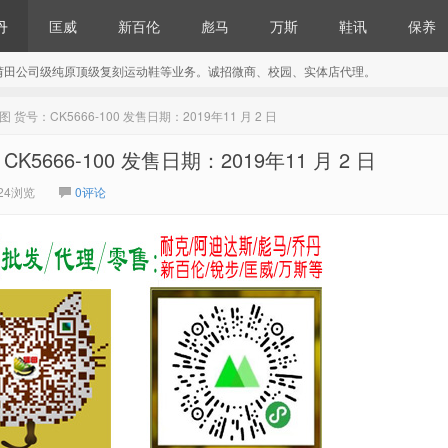
丹
匡威
新百伦
彪马
万斯
鞋讯
保养
莆田公司级纯原顶级复刻运动鞋等业务。诚招微商、校园、实体店代理。
ss” 上脚图 货号：CK5666-100 发售日期：2019年11 月 2 日
 货号：CK5666-100 发售日期：2019年11 月 2 日
24浏览
0评论