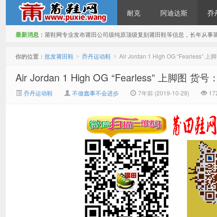
耐克
阿迪达斯
乔
最新消息：
莆鞋网专业发布莆田公司级纯原顶级复刻莆田鞋等信息，长年从事
批发莆田鞋
你的位置：
批发莆田鞋
乔丹运动鞋
Air Jordan 1 High OG “Fearle
>
>
Air Jordan 1 High OG “Fearless” 上脚图
乔丹运动鞋
不做蠢事不会进步
7年前 (2019-10-28)
17